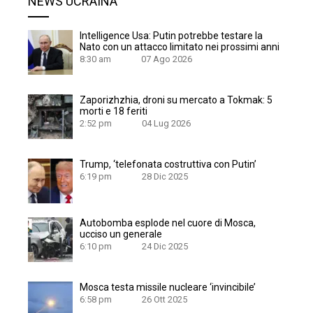
NEWS UCRAINA
Intelligence Usa: Putin potrebbe testare la
Nato con un attacco limitato nei prossimi anni
8:30 am
07 Ago 2026
Zaporizhzhia, droni su mercato a Tokmak: 5
morti e 18 feriti
2:52 pm
04 Lug 2026
Trump, ‘telefonata costruttiva con Putin’
6:19 pm
28 Dic 2025
Autobomba esplode nel cuore di Mosca,
ucciso un generale
6:10 pm
24 Dic 2025
Mosca testa missile nucleare ‘invincibile’
6:58 pm
26 Ott 2025