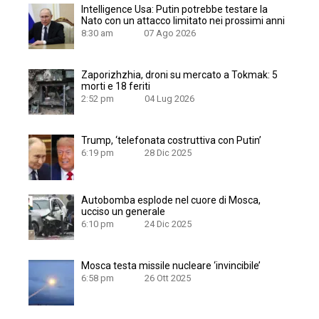
Intelligence Usa: Putin potrebbe testare la
Nato con un attacco limitato nei prossimi anni
8:30 am
07 Ago 2026
Zaporizhzhia, droni su mercato a Tokmak: 5
morti e 18 feriti
2:52 pm
04 Lug 2026
Trump, ‘telefonata costruttiva con Putin’
6:19 pm
28 Dic 2025
Autobomba esplode nel cuore di Mosca,
ucciso un generale
6:10 pm
24 Dic 2025
Mosca testa missile nucleare ‘invincibile’
6:58 pm
26 Ott 2025