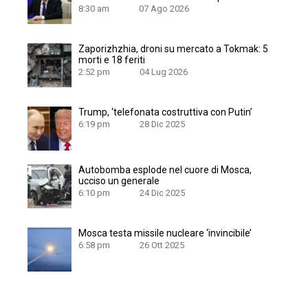
8:30 am
07 Ago 2026
Zaporizhzhia, droni su mercato a Tokmak: 5
morti e 18 feriti
2:52 pm
04 Lug 2026
Trump, ‘telefonata costruttiva con Putin’
6:19 pm
28 Dic 2025
Autobomba esplode nel cuore di Mosca,
ucciso un generale
6:10 pm
24 Dic 2025
Mosca testa missile nucleare ‘invincibile’
6:58 pm
26 Ott 2025