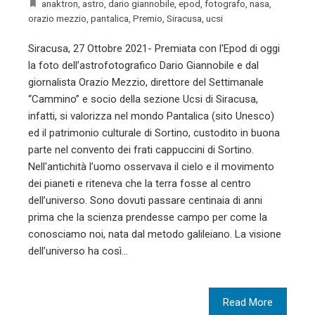
anaktron
,
astro
,
dario giannobile
,
epod
,
fotografo
,
nasa
,
orazio mezzio
,
pantalica
,
Premio
,
Siracusa
,
ucsi
Siracusa, 27 Ottobre 2021- Premiata con l'Epod di oggi
la foto dell’astrofotografico Dario Giannobile e dal
giornalista Orazio Mezzio, direttore del Settimanale
“Cammino” e socio della sezione Ucsi di Siracusa,
infatti, si valorizza nel mondo Pantalica (sito Unesco)
ed il patrimonio culturale di Sortino, custodito in buona
parte nel convento dei frati cappuccini di Sortino.
Nell'antichità l’uomo osservava il cielo e il movimento
dei pianeti e riteneva che la terra fosse al centro
dell’universo. Sono dovuti passare centinaia di anni
prima che la scienza prendesse campo per come la
conosciamo noi, nata dal metodo galileiano. La visione
dell’universo ha così…
Read More