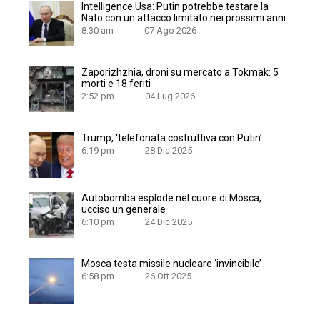
Intelligence Usa: Putin potrebbe testare la
Nato con un attacco limitato nei prossimi anni
8:30 am
07 Ago 2026
Zaporizhzhia, droni su mercato a Tokmak: 5
morti e 18 feriti
2:52 pm
04 Lug 2026
Trump, ‘telefonata costruttiva con Putin’
6:19 pm
28 Dic 2025
Autobomba esplode nel cuore di Mosca,
ucciso un generale
6:10 pm
24 Dic 2025
Mosca testa missile nucleare ‘invincibile’
6:58 pm
26 Ott 2025