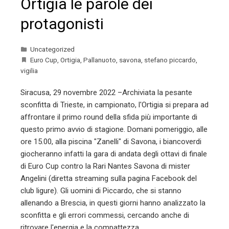
Ortigia le parole dei
protagonisti
Uncategorized
Euro Cup
,
Ortigia
,
Pallanuoto
,
savona
,
stefano piccardo
,
vigilia
Siracusa, 29 novembre 2022 –Archiviata la pesante
sconfitta di Trieste, in campionato, l'Ortigia si prepara ad
affrontare il primo round della sfida più importante di
questo primo avvio di stagione. Domani pomeriggio, alle
ore 15.00, alla piscina "Zanelli" di Savona, i biancoverdi
giocheranno infatti la gara di andata degli ottavi di finale
di Euro Cup contro la Rari Nantes Savona di mister
Angelini (diretta streaming sulla pagina Facebook del
club ligure). Gli uomini di Piccardo, che si stanno
allenando a Brescia, in questi giorni hanno analizzato la
sconfitta e gli errori commessi, cercando anche di
ritrovare l'energia e la compattezza…