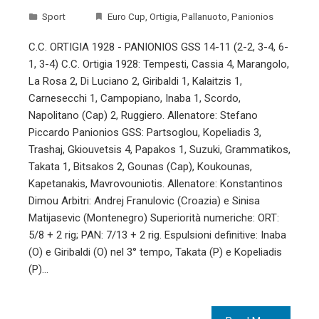
Sport
Euro Cup
,
Ortigia
,
Pallanuoto
,
Panionios
C.C. ORTIGIA 1928 - PANIONIOS GSS 14-11 (2-2, 3-4, 6-
1, 3-4) C.C. Ortigia 1928: Tempesti, Cassia 4, Marangolo,
La Rosa 2, Di Luciano 2, Giribaldi 1, Kalaitzis 1,
Carnesecchi 1, Campopiano, Inaba 1, Scordo,
Napolitano (Cap) 2, Ruggiero. Allenatore: Stefano
Piccardo Panionios GSS: Partsoglou, Kopeliadis 3,
Trashaj, Gkiouvetsis 4, Papakos 1, Suzuki, Grammatikos,
Takata 1, Bitsakos 2, Gounas (Cap), Koukounas,
Kapetanakis, Mavrovouniotis. Allenatore: Konstantinos
Dimou Arbitri: Andrej Franulovic (Croazia) e Sinisa
Matijasevic (Montenegro) Superiorità numeriche: ORT:
5/8 + 2 rig; PAN: 7/13 + 2 rig. Espulsioni definitive: Inaba
(O) e Giribaldi (O) nel 3° tempo, Takata (P) e Kopeliadis
(P)…