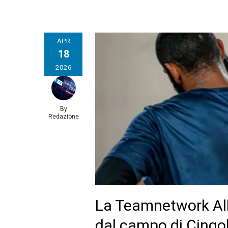
APR
18
2026
By
Redazione
La Teamnetwork Alb
dal campo di Cingol