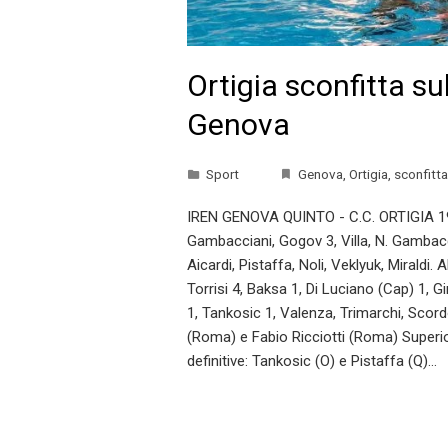
Ortigia sconfitta s
Genova
Sport
Genova
,
Ortigia
,
sconfitta
IREN GENOVA QUINTO - C.C. ORTIGIA 1928
Gambacciani, Gogov 3, Villa, N. Gambacc
Aicardi, Pistaffa, Noli, Veklyuk, Miraldi. 
Torrisi 4, Baksa 1, Di Luciano (Cap) 1, G
1, Tankosic 1, Valenza, Trimarchi, Scordo
(Roma) e Fabio Ricciotti (Roma) Superior
definitive: Tankosic (O) e Pistaffa (Q)…