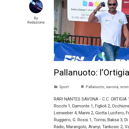
By
Redazione
Pallanuoto: l’Ortigi
Sport
Pallanuoto
,
savona
,
sconf
RARI NANTES SAVONA - C.C. ORTIGIA 192
Rocchi 1, Damonte 1, Figlioli 2, Occhione
Leinweber 4, Marini 2, Giotta Lucifero, Fr
Ruggiero, G. Rossi 1, Torrisi, Baksa 3, D
Radic, Marangolo, Aranyi, Tankosic 2, V