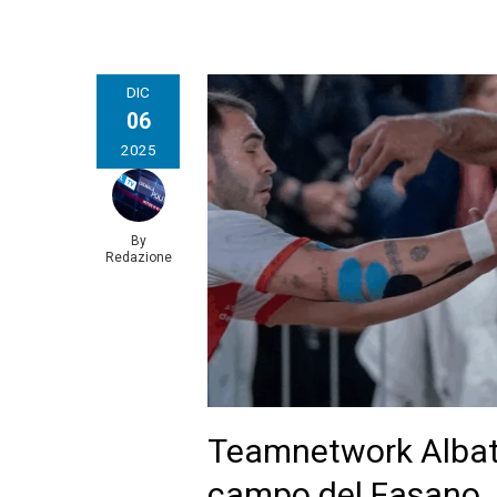
DIC
06
2025
By
Redazione
Teamnetwork Albatr
campo del Fasano