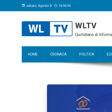
sabato, Agosto 8
16:56:06
WLTV
Quotidiano di Infor
HOME
CRONACA
POLITICA
EC