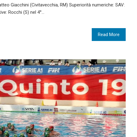
atteo Giacchini (Civitavecchia, RM) Superiorità numeriche: SAV:
tive: Rocchi (S) nel 4°…
Read More