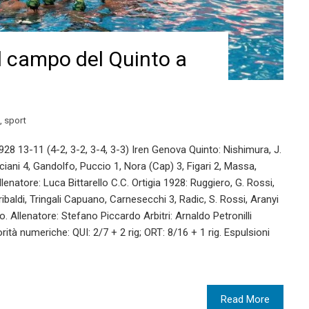
ul campo del Quinto a
,
sport
 13-11 (4-2, 3-2, 3-4, 3-3) Iren Genova Quinto: Nishimura, J.
iani 4, Gandolfo, Puccio 1, Nora (Cap) 3, Figari 2, Massa,
Allenatore: Luca Bittarello C.C. Ortigia 1928: Ruggiero, G. Rossi,
iribaldi, Tringali Capuano, Carnesecchi 3, Radic, S. Rossi, Aranyi
. Allenatore: Stefano Piccardo Arbitri: Arnaldo Petronilli
ità numeriche: QUI: 2/7 + 2 rig; ORT: 8/16 + 1 rig. Espulsioni
Read More