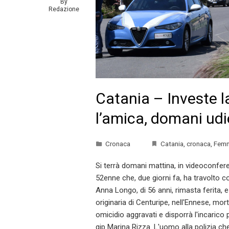
By
Redazione
Catania – Investe l
l’amica, domani udi
Cronaca
Catania
,
cronaca
,
Femm
Si terrà domani mattina, in videoconfere
52enne che, due giorni fa, ha travolto co
Anna Longo, di 56 anni, rimasta ferita, e
originaria di Centuripe, nell'Ennese, mor
omicidio aggravati e disporrà l'incarico 
gip Marina Rizza. L'uomo alla polizia ch