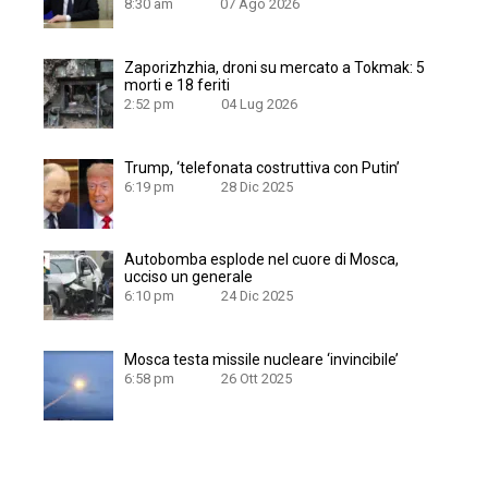
8:30 am
07 Ago 2026
Zaporizhzhia, droni su mercato a Tokmak: 5
morti e 18 feriti
2:52 pm
04 Lug 2026
Trump, ‘telefonata costruttiva con Putin’
6:19 pm
28 Dic 2025
Autobomba esplode nel cuore di Mosca,
ucciso un generale
6:10 pm
24 Dic 2025
Mosca testa missile nucleare ‘invincibile’
6:58 pm
26 Ott 2025