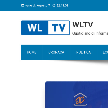
venerdì, Agosto 7
22:13:04
WLTV
Quotidiano di Infor
HOME
CRONACA
POLITICA
EC