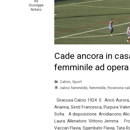
By
Giuseppe
Notaro
Cade ancora in casa
femminile ad opera
Calcio
,
Sport
calcio femminile
,
femminile
,
frosinone cal
Siracusa Calcio 1924 0 : Aricò Aurora, 
Arianna, Sesti Francesca, Purpura Vale
Sofia. A disposizione: Arcidiacono Alice,
Laura. Allenatore: Vittorio Jemma Fro
Vaccari Flavia, Sgambato Flavia, Tata Ros