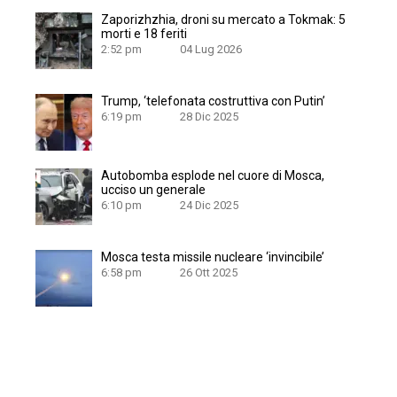
Zaporizhzhia, droni su mercato a Tokmak: 5
morti e 18 feriti
2:52 pm
04 Lug 2026
Trump, ‘telefonata costruttiva con Putin’
6:19 pm
28 Dic 2025
Autobomba esplode nel cuore di Mosca,
ucciso un generale
6:10 pm
24 Dic 2025
Mosca testa missile nucleare ‘invincibile’
6:58 pm
26 Ott 2025