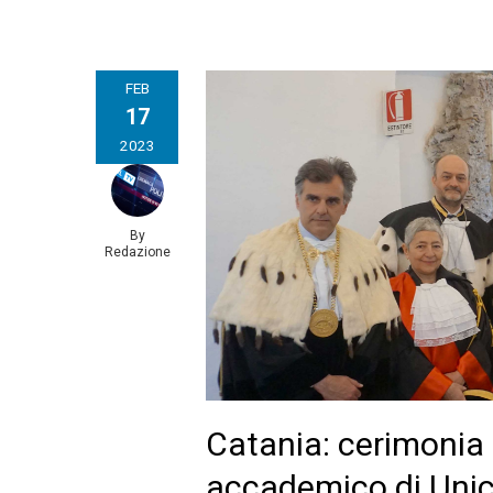
FEB
17
2023
By
Redazione
Catania: cerimonia
accademico di Unict