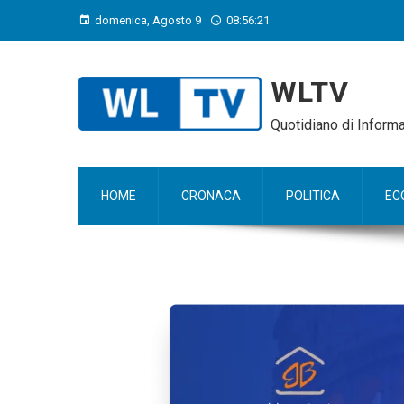
domenica, Agosto 9
08:56:22
WLTV
Quotidiano di Infor
HOME
CRONACA
POLITICA
EC