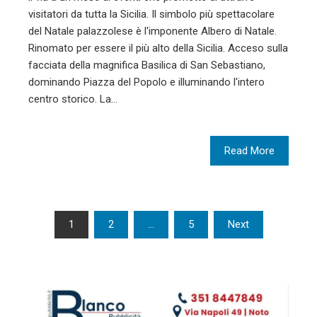
visitatori da tutta la Sicilia. Il simbolo più spettacolare
del Natale palazzolese è l'imponente Albero di Natale.
Rinomato per essere il più alto della Sicilia. Acceso sulla
facciata della magnifica Basilica di San Sebastiano,
dominando Piazza del Popolo e illuminando l'intero
centro storico. La…
Read More
Paginazione
1
2
…
5
Next
degli
articoli