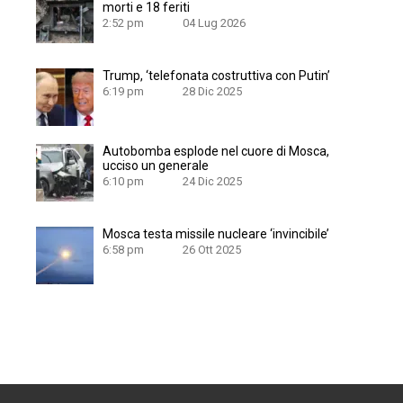
morti e 18 feriti
2:52 pm
04 Lug 2026
Trump, ‘telefonata costruttiva con Putin’
6:19 pm
28 Dic 2025
Autobomba esplode nel cuore di Mosca,
ucciso un generale
6:10 pm
24 Dic 2025
Mosca testa missile nucleare ‘invincibile’
6:58 pm
26 Ott 2025