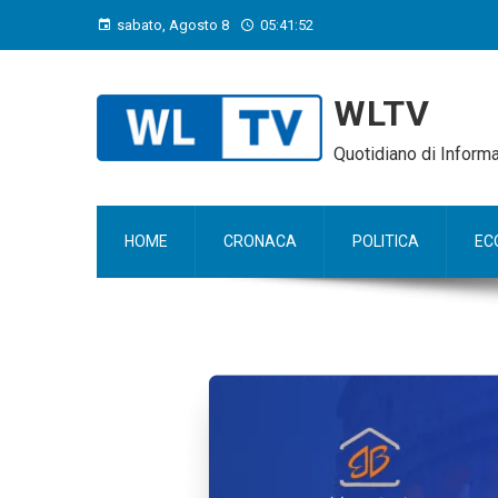
sabato, Agosto 8
05:41:53
WLTV
Quotidiano di Infor
HOME
CRONACA
POLITICA
EC