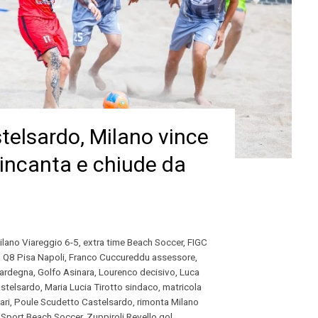
telsardo, Milano vince
 incanta e chiude da
Milano Viareggio 6-5
,
extra time Beach Soccer
,
FIGC
 Q8 Pisa Napoli
,
Franco Cuccureddu assessore
,
Sardegna
,
Golfo Asinara
,
Lourenco decisivo
,
Luca
stelsardo
,
Maria Lucia Tirotto sindaco
,
matricola
ari
,
Poule Scudetto Castelsardo
,
rimonta Milano
 Sport Beach Soccer
,
Zuppiroli Revello gol