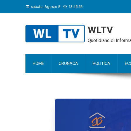
sabato, Agosto 8
13:45:57
WLTV
Quotidiano di Infor
HOME
CRONACA
POLITICA
EC