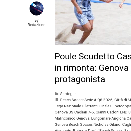
By
Redazione
Poule Scudetto Cas
in rimonta: Genova
protagonista
Sardegna
Beach Soccer Serie A Q8 2026
,
Città di 
Lega Nazionale Dilettanti
,
Finale Supercoppa
Genova BS Cagliari 7-5
,
Gianni Cadoni LND 
Malinconico Genova
,
Lungomare Anglona Ca
Genova Beach Soccer
,
Nicholas Orlandi Cagli
Viareggio
,
Roberto Desini Beach Soccer
,
Sky