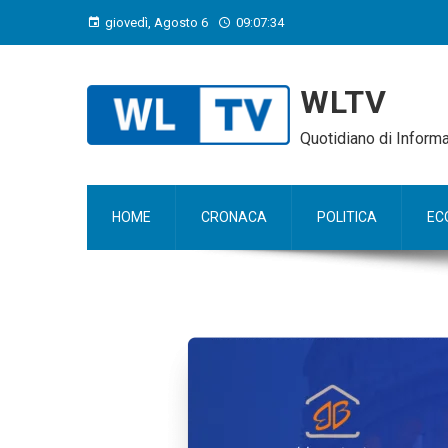
giovedì, Agosto 6
09:07:35
WLTV
Quotidiano di Infor
HOME
CRONACA
POLITICA
EC