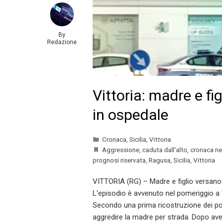
By
Redazione
Vittoria: madre e fig
in ospedale
Cronaca
,
Sicilia
,
Vittoria
Aggressione
,
caduta dall'alto
,
cronaca ne
prognosi riservata
,
Ragusa
,
Sicilia
,
Vittoria
VITTORIA (RG) – Madre e figlio versano 
L'episodio è avvenuto nel pomeriggio a V
Secondo una prima ricostruzione dei poli
aggredire la madre per strada. Dopo aver