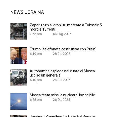
NEWS UCRAINA
Zaporizhzhia, droni su mercato a Tokmak: 5
morti e 18 feriti
2:52 pm
04 Lug 2026
Trump, ‘telefonata costruttiva con Putin’
6:19 pm
28 Dic 2025
Autobomba esplode nel cuore di Mosca,
ucciso un generale
6:10 pm
24 Dic 2025
Mosca testa missile nucleare ‘invincibile’
6:58 pm
26 Ott 2025
Ucraina, il Cremlino: ‘La Nato è di fatto in