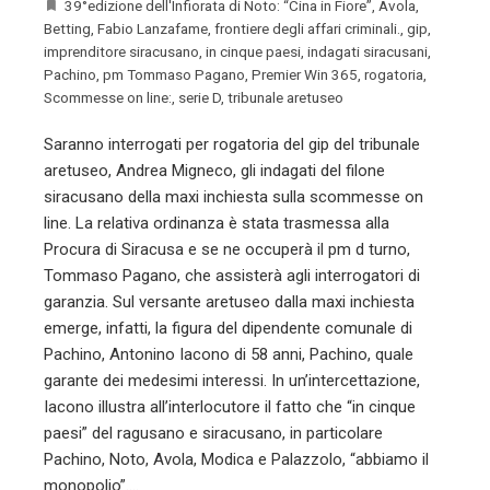
39°edizione dell'Infiorata di Noto: “Cina in Fiore”
,
Avola
,
Betting
,
Fabio Lanzafame
,
frontiere degli affari criminali.
,
gip
,
imprenditore siracusano
,
in cinque paesi
,
indagati siracusani
,
Pachino
,
pm Tommaso Pagano
,
Premier Win 365
,
rogatoria
,
Scommesse on line:
,
serie D
,
tribunale aretuseo
Saranno interrogati per rogatoria del gip del tribunale
aretuseo, Andrea Migneco, gli indagati del filone
siracusano della maxi inchiesta sulla scommesse on
line. La relativa ordinanza è stata trasmessa alla
Procura di Siracusa e se ne occuperà il pm d turno,
Tommaso Pagano, che assisterà agli interrogatori di
garanzia. Sul versante aretuseo dalla maxi inchiesta
emerge, infatti, la figura del dipendente comunale di
Pachino, Antonino Iacono di 58 anni, Pachino, quale
garante dei medesimi interessi. In un’intercettazione,
Iacono illustra all’interlocutore il fatto che “in cinque
paesi” del ragusano e siracusano, in particolare
Pachino, Noto, Avola, Modica e Palazzolo, “abbiamo il
monopolio”.…