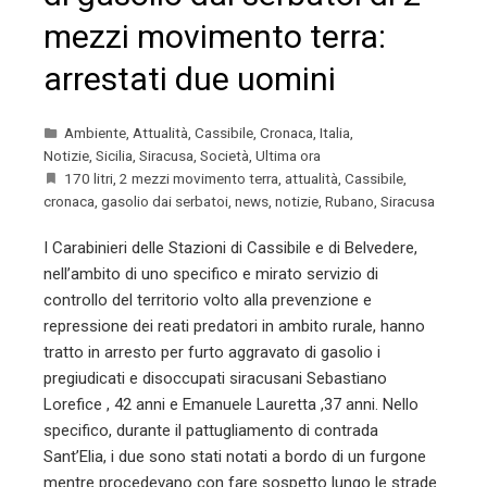
mezzi movimento terra:
arrestati due uomini
Ambiente
,
Attualità
,
Cassibile
,
Cronaca
,
Italia
,
Notizie
,
Sicilia
,
Siracusa
,
Società
,
Ultima ora
170 litri
,
2 mezzi movimento terra
,
attualità
,
Cassibile
,
cronaca
,
gasolio dai serbatoi
,
news
,
notizie
,
Rubano
,
Siracusa
I Carabinieri delle Stazioni di Cassibile e di Belvedere,
nell’ambito di uno specifico e mirato servizio di
controllo del territorio volto alla prevenzione e
repressione dei reati predatori in ambito rurale, hanno
tratto in arresto per furto aggravato di gasolio i
pregiudicati e disoccupati siracusani Sebastiano
Lorefice , 42 anni e Emanuele Lauretta ,37 anni. Nello
specifico, durante il pattugliamento di contrada
Sant’Elia, i due sono stati notati a bordo di un furgone
mentre procedevano con fare sospetto lungo le strade