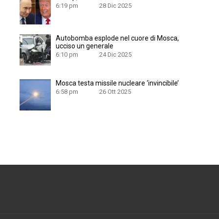
6:19 pm
28 Dic 2025
Autobomba esplode nel cuore di Mosca,
ucciso un generale
6:10 pm
24 Dic 2025
Mosca testa missile nucleare ‘invincibile’
6:58 pm
26 Ott 2025