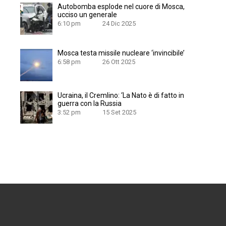
Autobomba esplode nel cuore di Mosca,
ucciso un generale
6:10 pm
24 Dic 2025
Mosca testa missile nucleare ‘invincibile’
6:58 pm
26 Ott 2025
Ucraina, il Cremlino: ‘La Nato è di fatto in
guerra con la Russia
3:52 pm
15 Set 2025