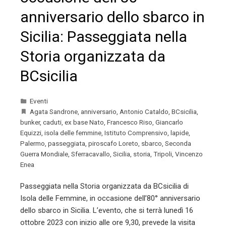
anniversario dello sbarco in
Sicilia: Passeggiata nella
Storia organizzata da
BCsicilia
Eventi
Agata Sandrone
,
anniversario
,
Antonio Cataldo
,
BCsicilia
,
bunker
,
caduti
,
ex base Nato
,
Francesco Riso
,
Giancarlo
Equizzi
,
isola delle femmine
,
Istituto Comprensivo
,
lapide
,
Palermo
,
passeggiata
,
piroscafo Loreto
,
sbarco
,
Seconda
Guerra Mondiale
,
Sferracavallo
,
Sicilia
,
storia
,
Tripoli
,
Vincenzo
Enea
Passeggiata nella Storia organizzata da BCsicilia di
Isola delle Femmine, in occasione dell’80° anniversario
dello sbarco in Sicilia. L’evento, che si terrà lunedì 16
ottobre 2023 con inizio alle ore 9,30, prevede la visita