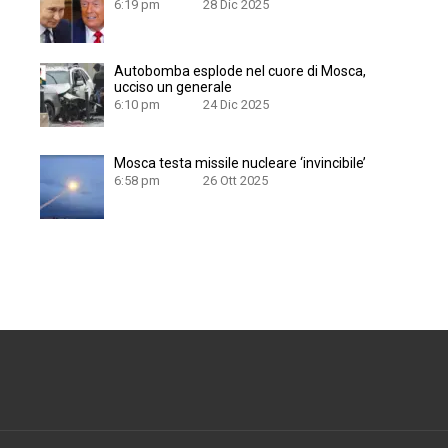
6:19 pm
28 Dic 2025
Autobomba esplode nel cuore di Mosca,
ucciso un generale
6:10 pm
24 Dic 2025
Mosca testa missile nucleare ‘invincibile’
6:58 pm
26 Ott 2025