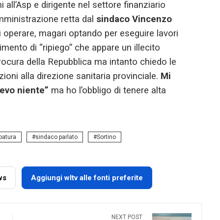
i all’Asp e dirigente nel settore finanziario
amministrazione retta dal
sindaco Vincenzo
operare, magari optando per eseguire lavori
nto di “ripiego” che appare un illecito
Procura della Repubblica ma intanto chiedo le
oni alla direzione sanitaria provinciale.
Mi
pevo niente”
ma ho l’obbligo di tenere alta
batura
sindaco parlato
Sortino
ws
Aggiungi wltv alle fonti preferite
NEXT POST