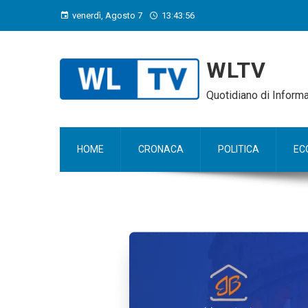
venerdì, Agosto 7
13:43:58
WLTV
Quotidiano di Infor
HOME
CRONACA
POLITICA
EC