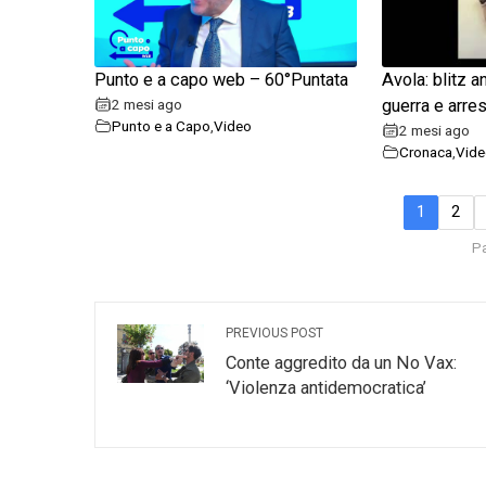
Punto e a capo web – 60°Puntata
Avola: blitz a
2 mesi ago
guerra e arres
Punto e a Capo
,
Video
2 mesi ago
Cronaca
,
Vide
1
2
Pa
PREVIOUS POST
Conte aggredito da un No Vax:
‘Violenza antidemocratica’