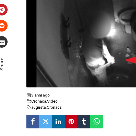
LinkedIn
Pinterest
Stumbleupon
Email
Share
3 anni ago
Cronaca
,
Video
augusta
,
Cronaca