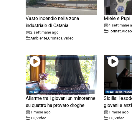
Vasto incendio nella zona
Miele e Pupi –
industriale di Catania
4 settimane 
Format
,
Video
2 settimane ago
Ambiente
,
Cronaca
,
Video
Allarme tra i giovani un minorenne
Sicilia: l’eso
su quattro ha provato droghe
giovani e anzi
1 mese ago
1 mese ago
TG
,
Video
TG
,
Video