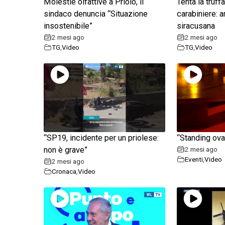
Molestie olfattive a Priolo, il
Tenta la truff
sindaco denuncia “Situazione
carabiniere: a
insostenibile”
siracusana
2 mesi ago
2 mesi ago
TG
,
Video
TG
,
Video
“SP19, incidente per un priolese:
“Standing ovat
non è grave”
2 mesi ago
Eventi
,
Video
2 mesi ago
Cronaca
,
Video