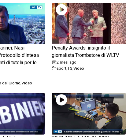
rinci: Nasi
Penalty Awards: insignito il
Protocollo d’Intesa
giornalista Trombatore di WLTV
i di tutela per le
2 mesi ago
sport
,
TG
,
Video
to del Giorno
,
Video