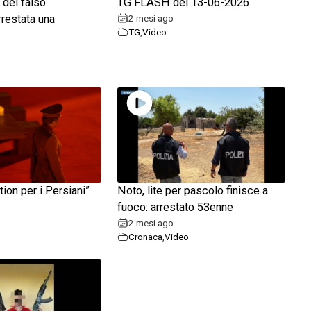
a del falso
TG FLASH del 13-06-2026
rrestata una
2 mesi ago
TG
,
Video
ion per i Persiani”
Noto, lite per pascolo finisce a
fuoco: arrestato 53enne
2 mesi ago
Cronaca
,
Video