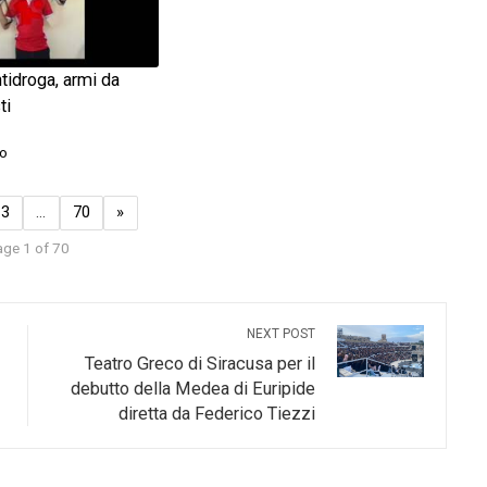
ntidroga, armi da
ti
o
3
…
70
»
ge 1 of 70
NEXT POST
Teatro Greco di Siracusa per il
debutto della Medea di Euripide
diretta da Federico Tiezzi