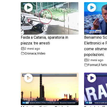
Faida a Catania, sparatoria in
Beniamino Sca
piazza: tre arresti
Elettronici e 
2 mesi ago
come strument
Cronaca
,
Video
popolazioni.
2 mesi ago
Format
,
Il fat