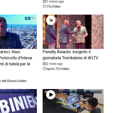
1 mese ago
TG
,
Video
rinci: Nasi
Penalty Awards: insignito il
Protocollo d’Intesa
giornalista Trombatore di WLTV
i di tutela per le
2 mesi ago
sport
,
TG
,
Video
to del Giorno
,
Video