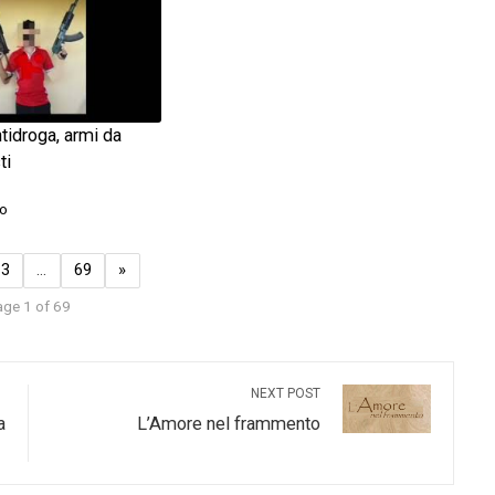
ntidroga, armi da
ti
o
3
…
69
»
ge 1 of 69
NEXT POST
a
L’Amore nel frammento