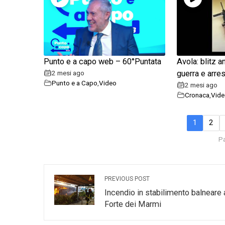
Punto e a capo web – 60°Puntata
Avola: blitz a
2 mesi ago
guerra e arres
Punto e a Capo
,
Video
2 mesi ago
Cronaca
,
Vide
1
2
Pa
PREVIOUS POST
Incendio in stabilimento balneare 
Forte dei Marmi