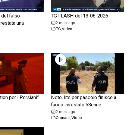
a del falso
TG FLASH del 13-06-2026
rrestata una
2 mesi ago
TG
,
Video
ion per i Persiani”
Noto, lite per pascolo finisce a
fuoco: arrestato 53enne
2 mesi ago
Cronaca
,
Video