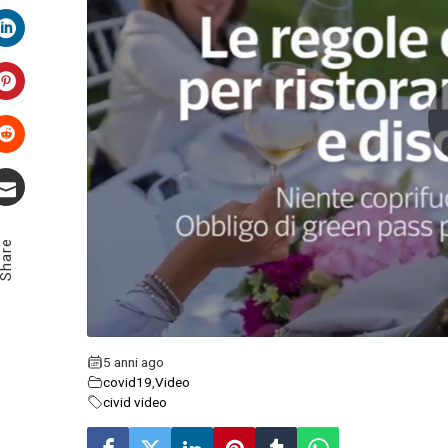
Twitter
LinkedIn
Pinterest
Stumbleupon
Email
Share
5 anni ago
covid19
,
Video
civid video