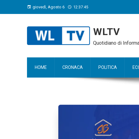
giovedì, Agosto 6
12:37:46
WLTV
Quotidiano di Infor
HOME
CRONACA
POLITICA
EC