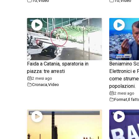
TG
,
Video
TG
,
Video
Faida a Catania, sparatoria in
Beniamino Sca
piazza: tre arresti
Elettronici e 
2 mesi ago
come strument
Cronaca
,
Video
popolazioni.
2 mesi ago
Format
,
Il fat