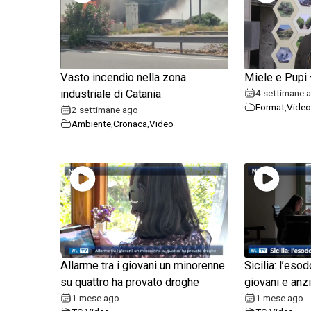
Vasto incendio nella zona
Miele e Pupi –
industriale di Catania
4 settimane 
Format
,
Video
2 settimane ago
Ambiente
,
Cronaca
,
Video
Allarme tra i giovani un minorenne
Sicilia: l’eso
su quattro ha provato droghe
giovani e anzi
1 mese ago
1 mese ago