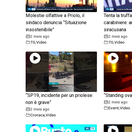
Molestie olfattive a Priolo, il
Tenta la truff
sindaco denuncia “Situazione
carabiniere: a
insostenibile”
siracusana
2 mesi ago
2 mesi ago
TG
,
Video
TG
,
Video
“SP19, incidente per un priolese:
“Standing ovat
non è grave”
2 mesi ago
Eventi
,
Video
2 mesi ago
Cronaca
,
Video