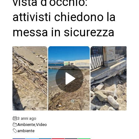
vista d’occhio:
attivisti chiedono la
messa in sicurezza
ebook
ter
edIn
erest
3 anni ago
Ambiente
,
Video
mbleupon
ambiente