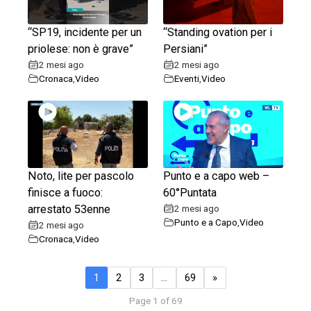
“SP19, incidente per un
“Standing ovation per i
priolese: non è grave”
Persiani”
2 mesi ago
2 mesi ago
Cronaca
,
Video
Eventi
,
Video
Noto, lite per pascolo
Punto e a capo web –
finisce a fuoco:
60°Puntata
arrestato 53enne
2 mesi ago
Punto e a Capo
,
Video
2 mesi ago
Cronaca
,
Video
1
2
3
…
69
»
Page 1 of 69