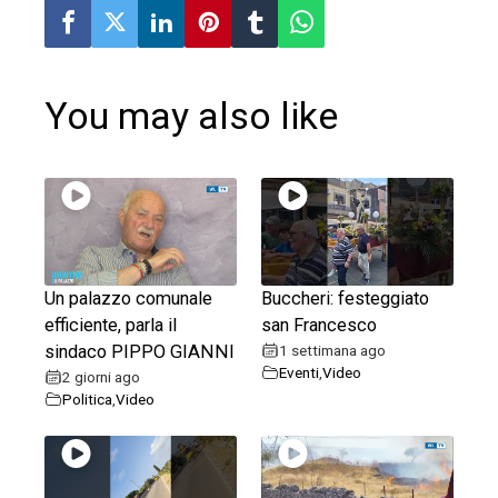
l
You may also like
Un palazzo comunale
Buccheri: festeggiato
efficiente, parla il
san Francesco
sindaco PIPPO GIANNI
1 settimana ago
Eventi
,
Video
2 giorni ago
Politica
,
Video