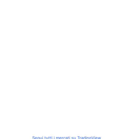
Segui tutti i mercati su TradingView