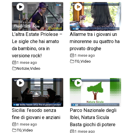
L’altra Estate Priolese –
Allarme tra i giovani un
Le sigle che hai amato
minorenne su quattro ha
da bambino, ora in
provato droghe
versione rock!
1 mese ago
TG
,
Video
1 mese ago
Notizie
,
Video
Sicilia: l’esodo senza
Parco Nazionale degli
fine di giovani e anziani
Iblei, Natura Sicula
1 mese ago
Basta giochi di potere
TG
,
Video
1 mese ago