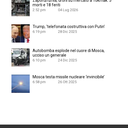
Zaporizhzhia, droni su mercato a Tokmak: 5
morti e 18 feriti
2:52 pm
04 Lug 2026
Trump, ‘telefonata costruttiva con Putin’
6:19 pm
28 Dic 2025
Autobomba esplode nel cuore di Mosca,
ucciso un generale
6:10 pm
24 Dic 2025
Mosca testa missile nucleare ‘invincibile’
6:58 pm
26 Ott 2025