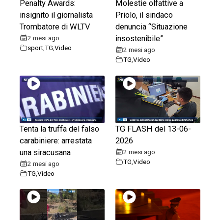
Penalty Awards:
Molestie olfattive a
insignito il giornalista
Priolo, il sindaco
Trombatore di WLTV
denuncia “Situazione
2 mesi ago
insostenibile”
sport
,
TG
,
Video
2 mesi ago
TG
,
Video
Tenta la truffa del falso
TG FLASH del 13-06-
carabiniere: arrestata
2026
una siracusana
2 mesi ago
TG
,
Video
2 mesi ago
TG
,
Video