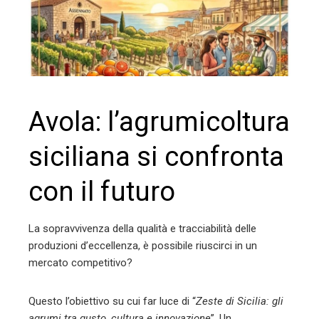
erest
mbleupon
l
Avola: l’agrumicoltura
siciliana si confronta
con il futuro
La sopravvivenza della qualità e tracciabilità delle
produzioni d’eccellenza, è possibile riuscirci in un
mercato competitivo?
Questo l’obiettivo su cui far luce di “
Zeste di Sicilia: gli
agrumi tra gusto, cultura e innovazione
”. Un