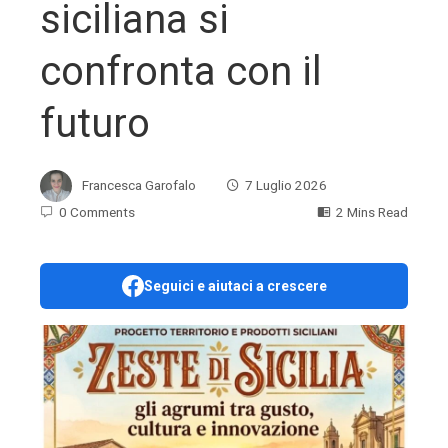
siciliana si
confronta con il
futuro
Francesca Garofalo
7 Luglio 2026
0 Comments
2 Mins Read
Seguici e aiutaci a crescere
ebook
ter
edIn