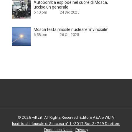
Autobomba esplode nel cuore di Mosca,
ucciso un generale
6:10 pm
24 Dic 2025
Mosca testa missile nucleare ‘invincibile’
6:58 pm
26 Ott 2025
© 2026 wltv.it. All Rights Reserved.
Editore A&A e WLTV
Iscritto al tribunale di Siracusa n° 1 /2017 Roc 24749 Direttore
Francesco Nania
·
Privacy