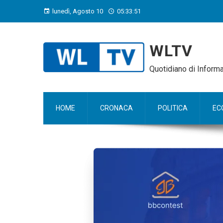
lunedì, Agosto 10
05:33:52
WLTV
Quotidiano di Infor
HOME
CRONACA
POLITICA
EC