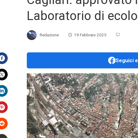
Laboratorio di ecol
Redazione
19 Febbraio 2025
Seguici e
Facebook
Twitter
LinkedIn
Pinterest
Stumbleupon