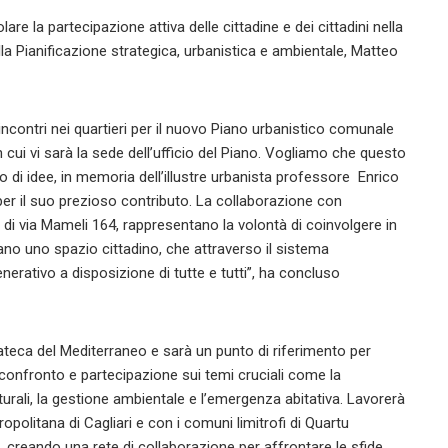
re la partecipazione attiva delle cittadine e dei cittadini nella
lla Pianificazione strategica, urbanistica e ambientale, Matteo
incontri nei quartieri per il nuovo Piano urbanistico comunale
 cui vi sarà la sede dell’ufficio del Piano. Vogliamo che questo
 di idee, in memoria dell’illustre urbanista professore Enrico
 per il suo prezioso contributo. La collaborazione con
o di via Mameli 164, rappresentano la volontà di coinvolgere in
tano uno spazio cittadino, che attraverso il sistema
nerativo a disposizione di tutte e tutti”, ha concluso
teca del Mediterraneo e sarà un punto di riferimento per
i confronto e partecipazione sui temi cruciali come la
turali, la gestione ambientale e l’emergenza abitativa. Lavorerà
opolitana di Cagliari e con i comuni limitrofi di Quartu
 creando una rete di collaborazione per affrontare le sfide