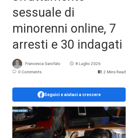
sessuale di
minorenni online, 7
arresti e 30 indagati
Francesca Garofalo
8 Luglio 2026
0 Comments
2 Mins Read
Seguici e aiutaci a crescere
ebook
ter
edIn