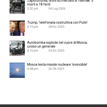
Zaporizhzhia, droni su mercato a Tokmak: 5
morti e 18 feriti
2:52 pm
04 Lug 2026
Trump, ‘telefonata costruttiva con Putin’
6:19 pm
28 Dic 2025
Autobomba esplode nel cuore di Mosca,
ucciso un generale
6:10 pm
24 Dic 2025
Mosca testa missile nucleare ‘invincibile’
6:58 pm
26 Ott 2025