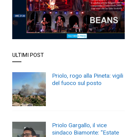
ULTIMI POST
Priolo, rogo alla Pineta: vigili
del fuoco sul posto
Priolo Gargallo, il vice
sindaco Biamonte: “Estate