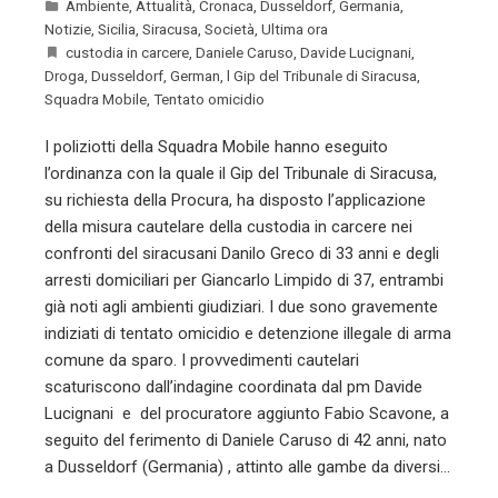
Ambiente
,
Attualità
,
Cronaca
,
Dusseldorf
,
Germania
,
Notizie
,
Sicilia
,
Siracusa
,
Società
,
Ultima ora
custodia in carcere
,
Daniele Caruso
,
Davide Lucignani
,
Droga
,
Dusseldorf
,
German
,
l Gip del Tribunale di Siracusa
,
Squadra Mobile
,
Tentato omicidio
I poliziotti della Squadra Mobile hanno eseguito
l’ordinanza con la quale il Gip del Tribunale di Siracusa,
su richiesta della Procura, ha disposto l’applicazione
della misura cautelare della custodia in carcere nei
confronti del siracusani Danilo Greco di 33 anni e degli
arresti domiciliari per Giancarlo Limpido di 37, entrambi
già noti agli ambienti giudiziari. I due sono gravemente
indiziati di tentato omicidio e detenzione illegale di arma
comune da sparo. I provvedimenti cautelari
scaturiscono dall’indagine coordinata dal pm Davide
Lucignani e del procuratore aggiunto Fabio Scavone, a
seguito del ferimento di Daniele Caruso di 42 anni, nato
a Dusseldorf (Germania) , attinto alle gambe da diversi…