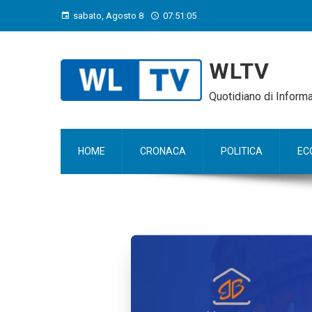
sabato, Agosto 8
07:51:06
WLTV
Quotidiano di Infor
HOME
CRONACA
POLITICA
EC