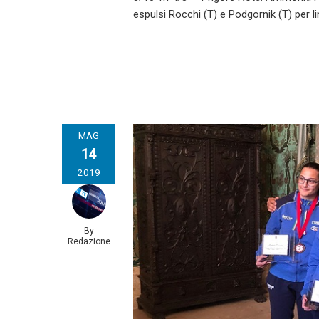
espulsi Rocchi (T) e Podgornik (T) per lim
MAG
14
2019
By
Redazione