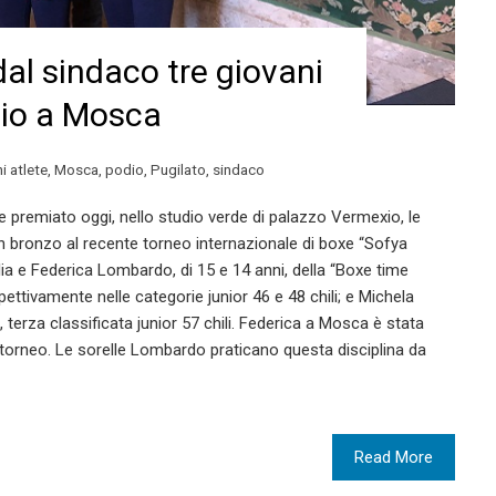
dal sindaco tre giovani
odio a Mosca
i atlete
,
Mosca
,
podio
,
Pugilato
,
sindaco
 e premiato oggi, nello studio verde di palazzo Vermexio, le
 un bronzo al recente torneo internazionale di boxe “Sofya
ia e Federica Lombardo, di 15 e 14 anni, della “Boxe time
pettivamente nelle categorie junior 46 e 48 chili; e Michela
 terza classificata junior 57 chili. Federica a Mosca è stata
torneo. Le sorelle Lombardo praticano questa disciplina da
Read More