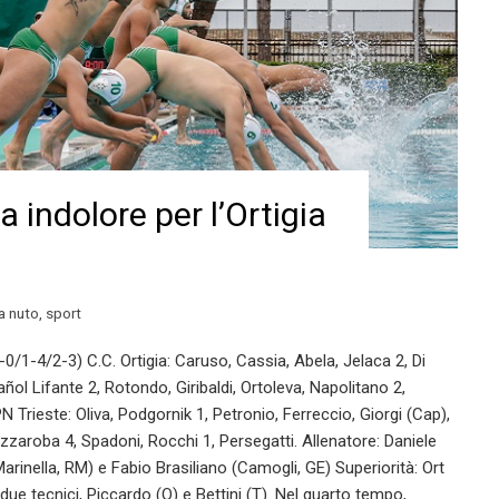
a indolore per l’Ortigia
a nuto
,
sport
/1-4/2-3) C.C. Ortigia: Caruso, Cassia, Abela, Jelaca 2, Di
ol Lifante 2, Rotondo, Giribaldi, Ortoleva, Napolitano 2,
 Trieste: Oliva, Podgornik 1, Petronio, Ferreccio, Giorgi (Cap),
zzaroba 4, Spadoni, Rocchi 1, Persegatti. Allenatore: Daniele
Marinella, RM) e Fabio Brasiliano (Camogli, GE) Superiorità: Ort
due tecnici, Piccardo (O) e Bettini (T). Nel quarto tempo,