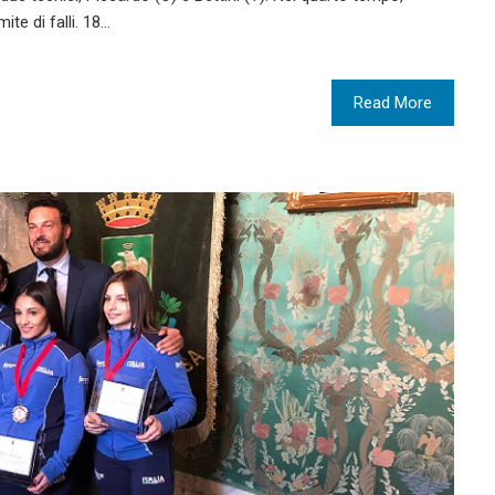
ite di falli. 18…
Read More