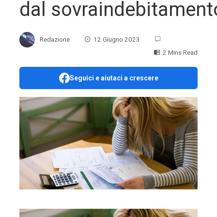
dal sovraindebitament
Redazione
12 Giugno 2023
2 Mins Read
Seguici e aiutaci a crescere
ebook
ter
edIn
erest
mbleupon