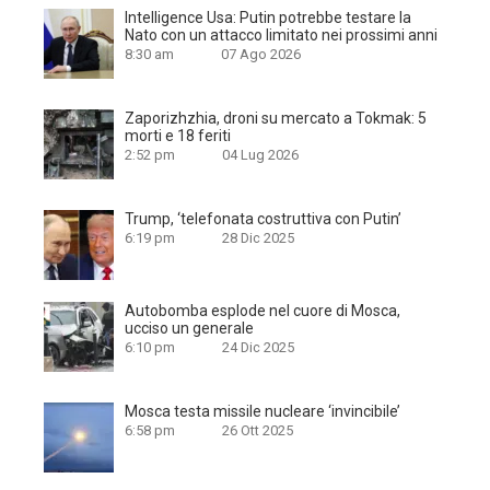
Intelligence Usa: Putin potrebbe testare la
Nato con un attacco limitato nei prossimi anni
8:30 am
07 Ago 2026
Zaporizhzhia, droni su mercato a Tokmak: 5
morti e 18 feriti
2:52 pm
04 Lug 2026
Trump, ‘telefonata costruttiva con Putin’
6:19 pm
28 Dic 2025
Autobomba esplode nel cuore di Mosca,
ucciso un generale
6:10 pm
24 Dic 2025
Mosca testa missile nucleare ‘invincibile’
6:58 pm
26 Ott 2025