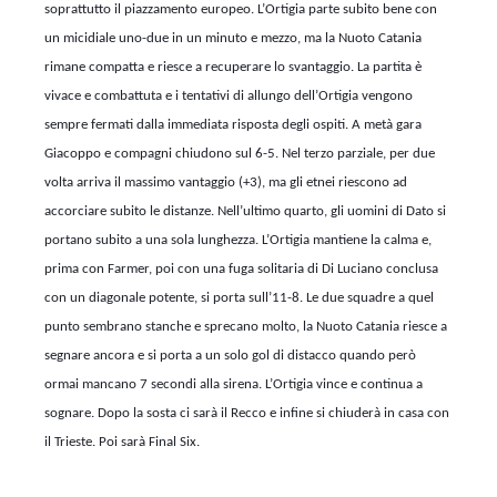
soprattutto il piazzamento europeo. L’Ortigia parte subito bene con
un micidiale uno-due in un minuto e mezzo, ma la Nuoto Catania
rimane compatta e riesce a recuperare lo svantaggio. La partita è
vivace e combattuta e i tentativi di allungo dell’Ortigia vengono
sempre fermati dalla immediata risposta degli ospiti. A metà gara
Giacoppo e compagni chiudono sul 6-5. Nel terzo parziale, per due
volta arriva il massimo vantaggio (+3), ma gli etnei riescono ad
accorciare subito le distanze. Nell’ultimo quarto, gli uomini di Dato si
portano subito a una sola lunghezza. L’Ortigia mantiene la calma e,
prima con Farmer, poi con una fuga solitaria di Di Luciano conclusa
con un diagonale potente, si porta sull’11-8. Le due squadre a quel
punto sembrano stanche e sprecano molto, la Nuoto Catania riesce a
segnare ancora e si porta a un solo gol di distacco quando però
ormai mancano 7 secondi alla sirena. L’Ortigia vince e continua a
sognare. Dopo la sosta ci sarà il Recco e infine si chiuderà in casa con
il Trieste. Poi sarà Final Six.