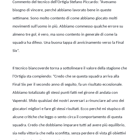
Commento del tecnico dell’Ortigia
Stefano Piccardo
: “Avevamo
bisogno di vincere, perché abbiamo lavorato bene in queste
settimane. Sono molto contento di come abbiamo giocato molti
movimenti sull’uomo in più. Abbiamo commesso qualche errore su
almeno tre gol, è vero, ma sono contento in generale di come la
squadra ha difeso. Una buona tappa di avvicinamento verso la Final
Six”.
Il tecnico biancoverde torna a sottolineare il valore della stagione che
l’Ortigia sta compiendo: “Credo che se questa squadra arriva alla
Final Six per il secondo anno di seguito, fa un risultato eccezionale.
Abbiamo totalizzato gli stessi punti fatti nel girone di andata con
Vapenski. Sfido qualsiasi dei nostri avversari a rinunciare ad uno dei
giocatori migliori e fare gli stessi risultati. Ecco perché mi stupisco di
alcune critiche che leggo o sento circa il comportamento di questa
squadra. Credo che dobbiamo imparare tutti ad avere più equilibrio,
sia nella vittoria che nella sconfitta, senza perdere di vista gli obiettivi