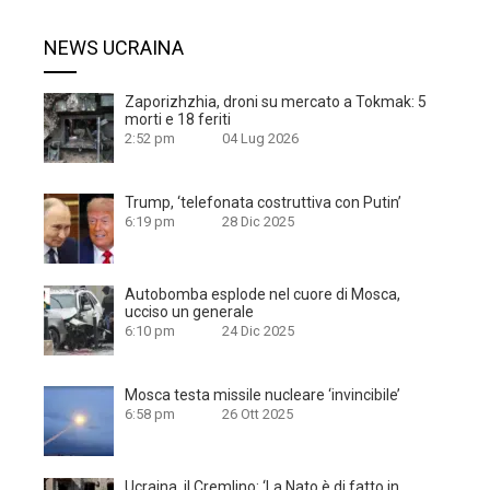
NEWS UCRAINA
Zaporizhzhia, droni su mercato a Tokmak: 5
morti e 18 feriti
2:52 pm
04 Lug 2026
Trump, ‘telefonata costruttiva con Putin’
6:19 pm
28 Dic 2025
Autobomba esplode nel cuore di Mosca,
ucciso un generale
6:10 pm
24 Dic 2025
Mosca testa missile nucleare ‘invincibile’
6:58 pm
26 Ott 2025
Ucraina, il Cremlino: ‘La Nato è di fatto in