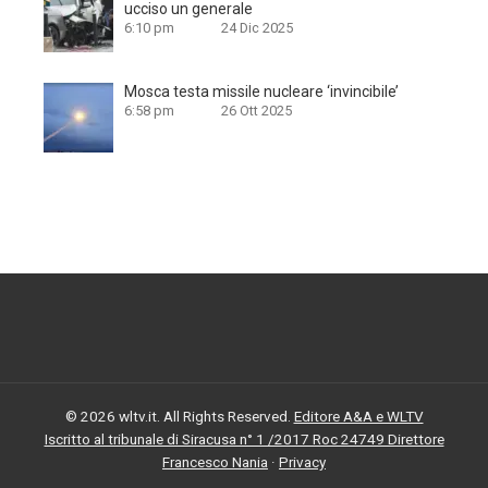
ucciso un generale
6:10 pm
24 Dic 2025
Mosca testa missile nucleare ‘invincibile’
6:58 pm
26 Ott 2025
© 2026 wltv.it. All Rights Reserved.
Editore A&A e WLTV
Iscritto al tribunale di Siracusa n° 1 /2017 Roc 24749 Direttore
Francesco Nania
·
Privacy