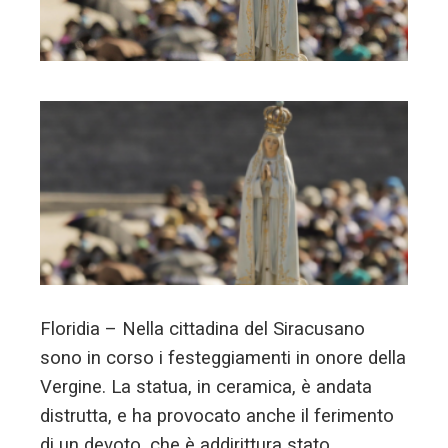
erest
mbleupon
l
Floridia –
Nella cittadina del Siracusano
sono in corso i festeggiamenti in onore della
Vergine. La statua, in ceramica, è andata
distrutta, e ha provocato anche il ferimento
di un devoto, che è addirittura stato