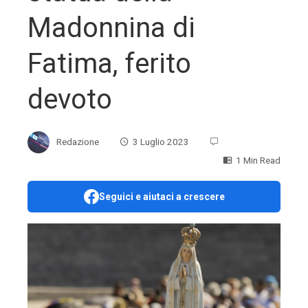
Madonnina di
Fatima, ferito
devoto
Redazione
3 Luglio 2023
1 Min Read
Seguici e aiutaci a crescere
ebook
ter
edIn