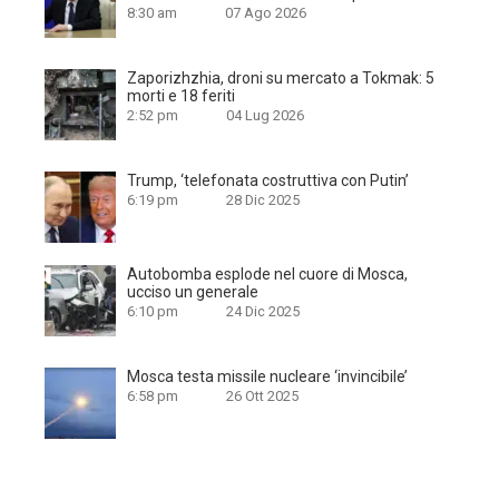
8:30 am
07 Ago 2026
Zaporizhzhia, droni su mercato a Tokmak: 5
morti e 18 feriti
2:52 pm
04 Lug 2026
Trump, ‘telefonata costruttiva con Putin’
6:19 pm
28 Dic 2025
Autobomba esplode nel cuore di Mosca,
ucciso un generale
6:10 pm
24 Dic 2025
Mosca testa missile nucleare ‘invincibile’
6:58 pm
26 Ott 2025