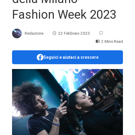
Fashion Week 2023
Redazione
22 Febbraio 2023
2 Mins Read
Seguici e aiutaci a crescere
ebook
ter
edIn
erest
mbleupon