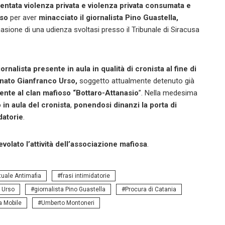
 tentata violenza privata e violenza privata consumata e
oso
per aver
minacciato il giornalista Pino Guastella,
asione di una udienza svoltasi presso il Tribunale di Siracusa
iornalista presente in aula in qualità di cronista al fine di
ognato Gianfranco Urso,
soggetto attualmente detenuto già
ente al clan mafioso “Bottaro-Attanasio
”. Nella medesima
o in aula del cronista
,
ponendosi dinanzi la porta di
datorie
.
evolato l’attività dell’associazione mafiosa
.
tuale Antimafia
frasi intimidatorie
 Urso
giornalista Pino Guastella
Procura di Catania
a Mobile
Umberto Montoneri