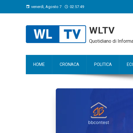
venerdì, Agosto 7
02:57:51
WLTV
Quotidiano di Infor
HOME
CRONACA
POLITICA
EC