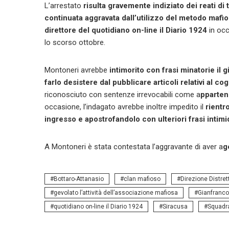
L’arrestato
risulta gravemente indiziato dei reati di
continuata aggravata dall’utilizzo del metodo mafi
direttore del quotidiano on-line il Diario 1924
in occ
lo scorso ottobre.
Montoneri avrebbe
intimorito con frasi minatorie il g
farlo desistere dal pubblicare articoli relativi al c
riconosciuto con sentenze irrevocabili come a
pparten
occasione, l’indagato avrebbe inoltre impedito il
rientr
ingresso e apostrofandolo con ulteriori frasi intimi
A Montoneri è stata contestata l’aggravante di aver a
g
Bottaro-Attanasio
clan mafioso
Direzione Distret
gevolato l’attività dell’associazione mafiosa
Gianfranco
quotidiano on-line il Diario 1924
Siracusa
Squadr