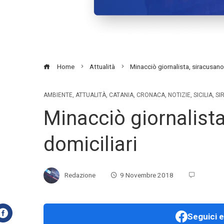
Home
Attualità
Minacciò giornalista, siracusano 
AMBIENTE
,
ATTUALITÀ
,
CATANIA
,
CRONACA
,
NOTIZIE
,
SICILIA
,
SI
Minacciò giornalista
domiciliari
Redazione
9 Novembre 2018
Seguici e