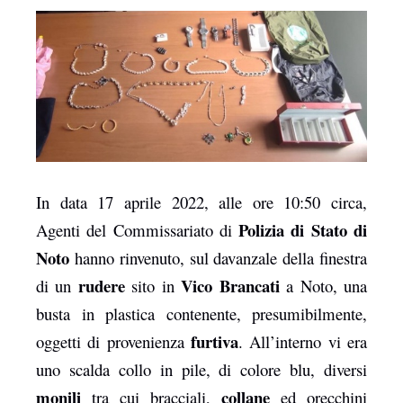
mbleupon
l
In data 17 aprile 2022, alle ore 10:50 circa,
Polizia di Stato di
Agenti del Commissariato di
Noto
hanno rinvenuto, sul davanzale della finestra
rudere
Vico Brancati
di un
sito in
a Noto, una
busta in plastica contenente, presumibilmente,
furtiva
oggetti di provenienza
. All’interno vi era
uno scalda collo in pile, di colore blu, diversi
monili
collane
tra cui bracciali,
ed orecchini