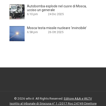
Autobomba esplode nel cuore di Mosca,
ucciso un generale
6:10 pm
24 Dic 2025
Mosca testa missile nucleare ‘invincibile’
6:58 pm
26 Ott 2025
© 2026 wltv.it. All Rights Reserved.
Editore A&A e WLTV
Iscritto al tribunale di Siracusa n° 1 /2017 Roc 24749 Direttore