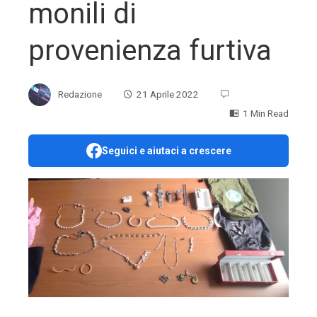
monili di
provenienza furtiva
Redazione
21 Aprile 2022
1 Min Read
Seguici e aiutaci a crescere
ebook
ter
edIn
erest