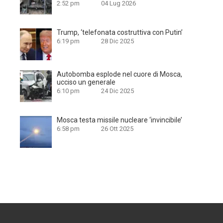
2:52 pm
04 Lug 2026
Trump, ‘telefonata costruttiva con Putin’
6:19 pm
28 Dic 2025
Autobomba esplode nel cuore di Mosca,
ucciso un generale
6:10 pm
24 Dic 2025
Mosca testa missile nucleare ‘invincibile’
6:58 pm
26 Ott 2025