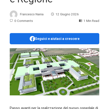
Francesco Nania
12 Giugno 2026
0 Comments
1 Min Read
Seguici e aiutaci a crescere
ebook
ter
edIn
erest
mbleupon
Passo avanti per la realizzazione del nuovo ospedale di