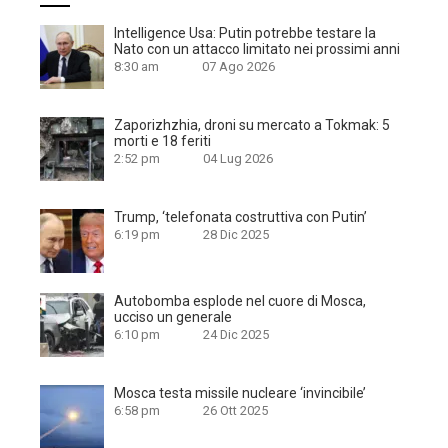
Intelligence Usa: Putin potrebbe testare la
Nato con un attacco limitato nei prossimi anni
8:30 am
07 Ago 2026
Zaporizhzhia, droni su mercato a Tokmak: 5
morti e 18 feriti
2:52 pm
04 Lug 2026
Trump, ‘telefonata costruttiva con Putin’
6:19 pm
28 Dic 2025
Autobomba esplode nel cuore di Mosca,
ucciso un generale
6:10 pm
24 Dic 2025
Mosca testa missile nucleare ‘invincibile’
6:58 pm
26 Ott 2025