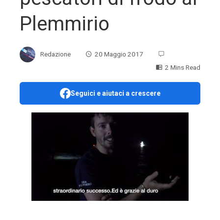
Plemmirio
Redazione
20 Maggio 2017
2 Mins Read
Seguici e aiutaci a crescere
ebook
ter
edIn
erest
mbleupon