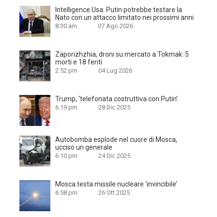
Intelligence Usa: Putin potrebbe testare la
Nato con un attacco limitato nei prossimi anni
8:30 am
07 Ago 2026
Zaporizhzhia, droni su mercato a Tokmak: 5
morti e 18 feriti
2:52 pm
04 Lug 2026
Trump, ‘telefonata costruttiva con Putin’
6:19 pm
28 Dic 2025
Autobomba esplode nel cuore di Mosca,
ucciso un generale
6:10 pm
24 Dic 2025
Mosca testa missile nucleare ‘invincibile’
6:58 pm
26 Ott 2025