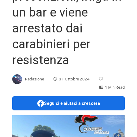
un bar e viene
arrestato dai
carabinieri per
resistenza
Redazione
31 Ottobre 2024
1 Min Read
Seguici e aiutaci a crescere
ebook
ter