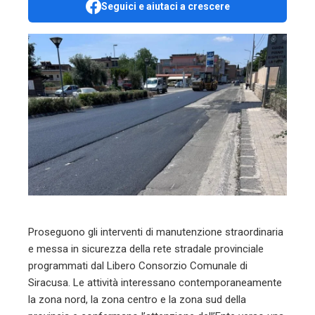
Seguici e aiutaci a crescere
ebook
ter
edIn
erest
mbleupon
l
Proseguono gli interventi di manutenzione straordinaria
e messa in sicurezza della rete stradale provinciale
programmati dal Libero Consorzio Comunale di
Siracusa. Le attività interessano contemporaneamente
la zona nord, la zona centro e la zona sud della