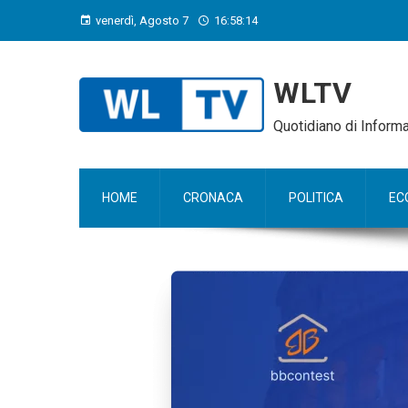
venerdì, Agosto 7
16:58:15
WLTV
Quotidiano di Infor
HOME
CRONACA
POLITICA
EC