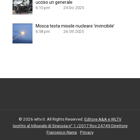
ucciso un generale
6:10 pm
24 Dic 2025
Mosca testa missile nucleare ‘invincibile’
6:58 pm
26 Ott 2025
© 2026 wltv.it. All Rights Reserved.
Editore A&A e WLTV
Iscritto al tribunale di Siracusa n° 1 /2017 Roc 24749 Direttore
Francesco Nania
·
Privacy