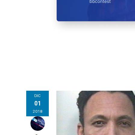
DIC
01
2018