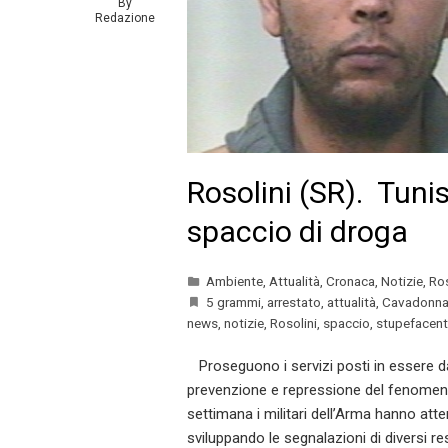
By
Redazione
Rosolini (SR). Tuni
spaccio di droga
Ambiente
,
Attualità
,
Cronaca
,
Notizie
,
Ros
5 grammi
,
arrestato
,
attualità
,
Cavadonn
news
,
notizie
,
Rosolini
,
spaccio
,
stupefacen
Proseguono i servizi posti in essere dai
prevenzione e repressione del fenomeno
settimana i militari dell’Arma hanno atte
sviluppando le segnalazioni di diversi re