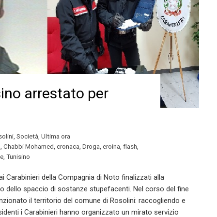
sino arrestato per
olini
,
Società
,
Ultima ora
a
,
Chabbi Mohamed
,
cronaca
,
Droga
,
eroina
,
flash
,
te
,
Tunisino
 Carabinieri della Compagnia di Noto finalizzati alla
 dello spaccio di sostanze stupefacenti. Nel corso del fine
nzionato il territorio del comune di Rosolini: raccogliendo e
sidenti i Carabinieri hanno organizzato un mirato servizio