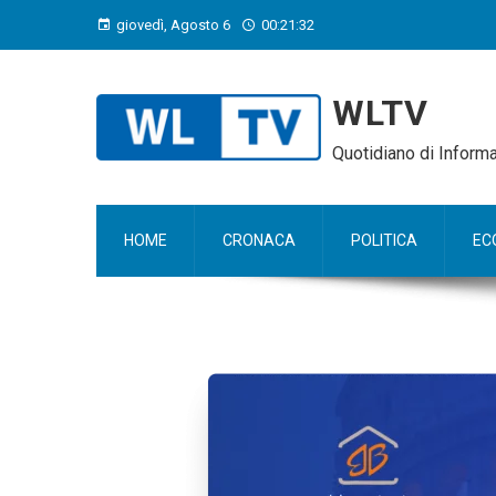
giovedì, Agosto 6
00:21:33
WLTV
Quotidiano di Infor
HOME
CRONACA
POLITICA
EC