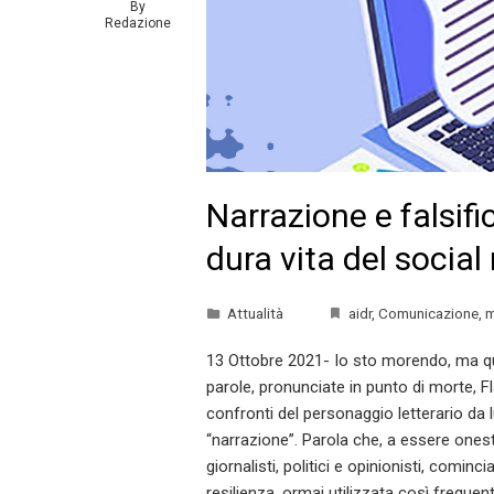
By
Redazione
Narrazione e falsifi
dura vita del socia
Attualità
aidr
,
Comunicazione
,
m
13 Ottobre 2021- Io sto morendo, ma qu
parole, pronunciate in punto di morte, Fl
confronti del personaggio letterario da l
“narrazione”. Parola che, a essere onest
giornalisti, politici e opinionisti, comi
resilienza, ormai utilizzata così freque