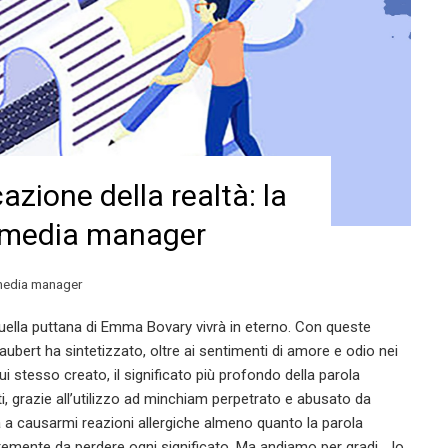
cazione della realtà: la
l media manager
edia manager
ella puttana di Emma Bovary vivrà in eterno. Con queste
aubert ha sintetizzato, oltre ai sentimenti di amore e odio nei
ui stesso creato, il significato più profondo della parola
i, grazie all’utilizzo ad minchiam perpetrato e abusato da
ncia a causarmi reazioni allergiche almeno quanto la parola
ntemente da perdere ogni significato. Ma andiamo per gradi… Io