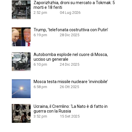
Zaporizhzhia, droni su mercato a Tokmak: 5
morti e 18 feriti
2:52 pm
04 Lug 2026
Trump, ‘telefonata costruttiva con Putin’
6:19 pm
28 Dic 2025
Autobomba esplode nel cuore di Mosca,
ucciso un generale
6:10 pm
24 Dic 2025
Mosca testa missile nucleare ‘invincibile’
6:58 pm
26 Ott 2025
Ucraina, il Cremlino: ‘La Nato è di fatto in
guerra con la Russia
3:52 pm
15 Set 2025