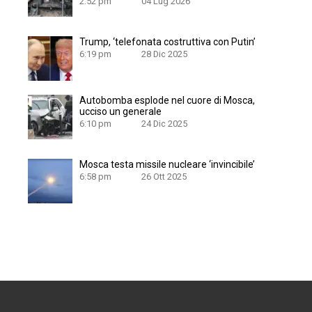
2:52 pm
04 Lug 2026
Trump, ‘telefonata costruttiva con Putin’
6:19 pm
28 Dic 2025
Autobomba esplode nel cuore di Mosca,
ucciso un generale
6:10 pm
24 Dic 2025
Mosca testa missile nucleare ‘invincibile’
6:58 pm
26 Ott 2025