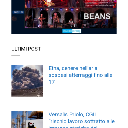
ULTIMI POST
Etna, cenere nell’aria
sospesi atterraggi fino alle
17
Versalis Priolo, CGIL
“rischio lavoro sottratto alle