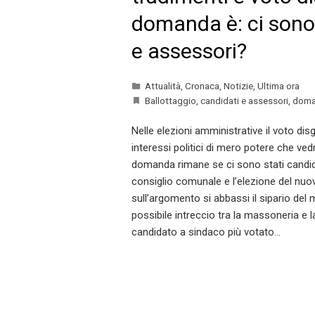
domanda è: ci sono
e assessori?
Attualità
,
Cronaca
,
Notizie
,
Ultima ora
Ballottaggio
,
candidati e assessori
,
doma
Nelle elezioni amministrative il voto dis
interessi politici di mero potere che vedr
domanda rimane se ci sono stati candidati
consiglio comunale e l’elezione del nuo
sull’argomento si abbassi il sipario del 
possibile intreccio tra la massoneria e la 
candidato a sindaco più votato…