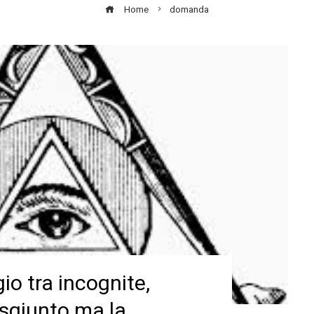
Home
domanda
io tra incognite,
isgiunto ma la