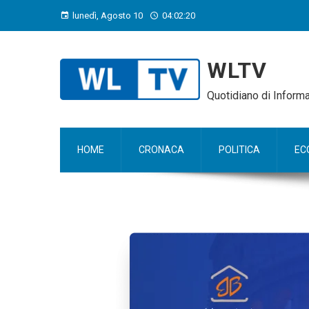
lunedì, Agosto 10
04:02:21
WLTV
Quotidiano di Infor
HOME
CRONACA
POLITICA
EC