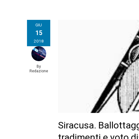
GIU
15
2018
By
Redazione
Siracusa. Ballottagg
tradimenti e voto d