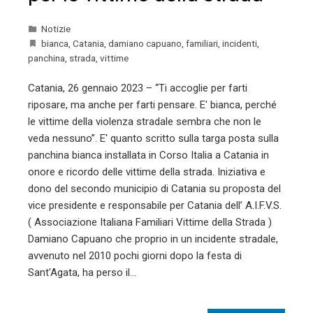
Notizie
bianca
,
Catania
,
damiano capuano
,
familiari
,
incidenti
,
panchina
,
strada
,
vittime
Catania, 26 gennaio 2023 – “Ti accoglie per farti
riposare, ma anche per farti pensare. E' bianca, perché
le vittime della violenza stradale sembra che non le
veda nessuno”. E' quanto scritto sulla targa posta sulla
panchina bianca installata in Corso Italia a Catania in
onore e ricordo delle vittime della strada. Iniziativa e
dono del secondo municipio di Catania su proposta del
vice presidente e responsabile per Catania dell’ A.I.F.V.S.
( Associazione Italiana Familiari Vittime della Strada )
Damiano Capuano che proprio in un incidente stradale,
avvenuto nel 2010 pochi giorni dopo la festa di
Sant'Agata, ha perso il…