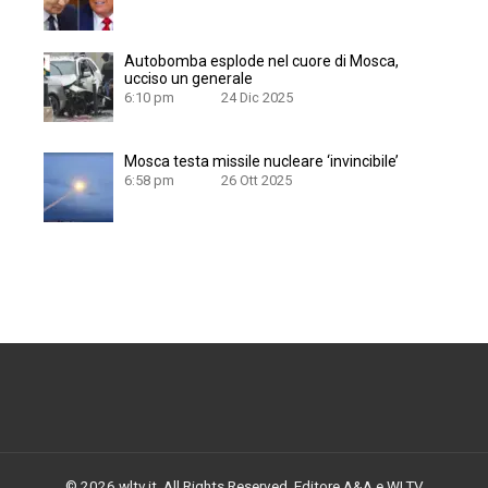
Autobomba esplode nel cuore di Mosca,
ucciso un generale
6:10 pm
24 Dic 2025
Mosca testa missile nucleare ‘invincibile’
6:58 pm
26 Ott 2025
© 2026 wltv.it. All Rights Reserved.
Editore A&A e WLTV