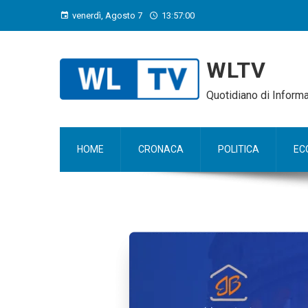
venerdì, Agosto 7
13:57:01
WLTV
Quotidiano di Infor
HOME
CRONACA
POLITICA
EC