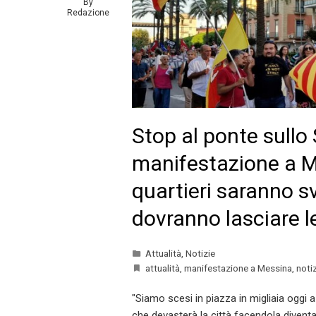
By
Redazione
Stop al ponte sullo 
manifestazione a M
quartieri saranno sv
dovranno lasciare le
Attualità
,
Notizie
attualità
,
manifestazione a Messina
,
noti
"Siamo scesi in piazza in migliaia oggi
che devasterà la città facendola diventa