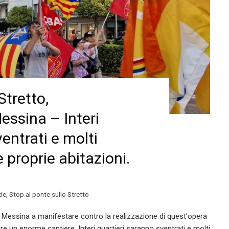
Stretto,
essina – Interi
entrati e molti
 proprie abitazioni.
zie
,
Stop al ponte sullo Stretto
 a Messina a manifestare contro la realizzazione di quest'opera
re un enorme cantiere. Interi quartieri saranno sventrati e molti