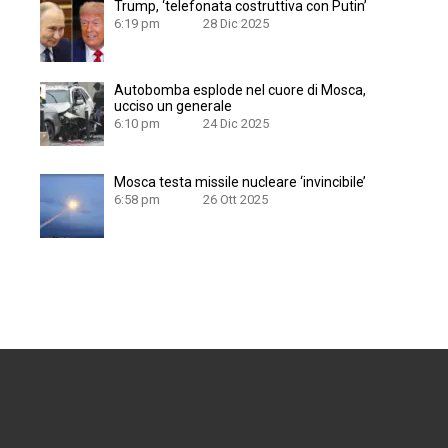
Trump, ‘telefonata costruttiva con Putin’
6:19 pm
28 Dic 2025
Autobomba esplode nel cuore di Mosca,
ucciso un generale
6:10 pm
24 Dic 2025
Mosca testa missile nucleare ‘invincibile’
6:58 pm
26 Ott 2025